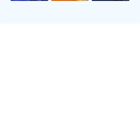
5小时前 · NBA专区
2026年世界杯预选赛亚洲区形势分析
随着赛程过半，各支国家队在积分榜上的位置发生巨变。国足
目前处于关键位置，下一场对阵日本的比赛将成为命运的转折
点。
1天前 · 赛事分析