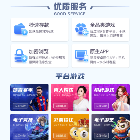
欧冠决赛前瞻：皇家马德里与多特蒙德的巅峰对
决
今晚的温布利大球场将见证本赛季欧洲最高水平的较量。齐达
内麾下的皇马阵容齐整，而多特蒙德则凭借主场龙般的防守反
击策略剑指冠军。
2小时前 · 足球专区
NBA季后赛：詹姆斯突破39000分大关，湖人险
胜晋级
勒布朗·詹姆斯再次创造历史，在加时赛中命中关键三分。湖人
队以微弱的优势淘汰对手，将在下一轮面对雷霆队的挑战。