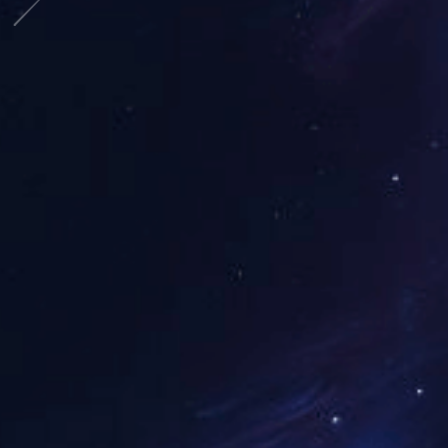
本赛季英超多支球队采用
辑及其对现代足球的影响
2天前 · 战术分析
热门专区