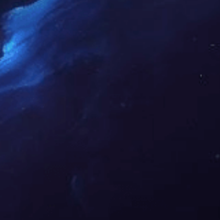
▶
欧冠经典回顾：伊斯坦布尔奇迹