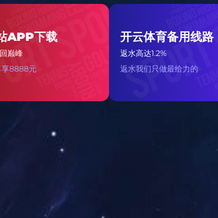
NBA · 第三节
欧冠 · 即将开始
88 -
拜仁
-
巴黎
湖人
勇士
92
查看更多 >
马德里与多特蒙德的巅峰对决
证本赛季欧洲最高水平的较量。齐达内麾下的皇马阵容齐整，而
的防守反击策略剑指冠军。
突破39000分大关，湖人险胜晋级