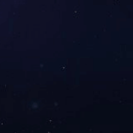
s)
赛事资讯服务。作为一个综合性的体育门户网站，我们不仅关注
育记者和数据分析师组成，确保每一篇报道、每一个数据都准确
的比分更新、深度的战术分析文章以及权威的世界杯、欧洲杯等
业球迷还是体育爱好者，都能在这里找到感兴趣的内容。
目
数据查询
事
积分榜
事
射手榜