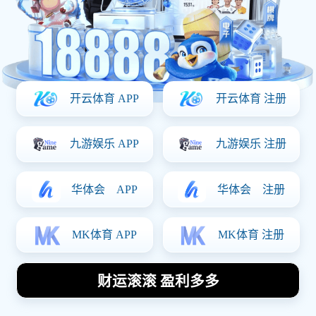
英超 · 进行中
西甲 · 已结束
NB
2 -
3 -
曼城
阿森纳
皇马
巴萨
湖人
1
0
热门赛事资讯
查看更多 >