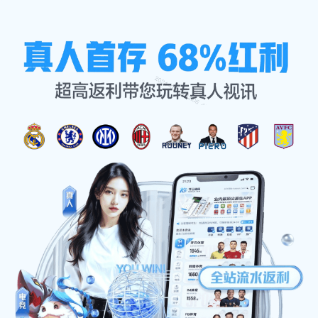
XINGKONG
星空体育
☰
星空体育：全球顶尖赛事资讯平
台
为您提供最及时的足球、篮球赛事直播信号、深度
战术分析及权威球员百科。